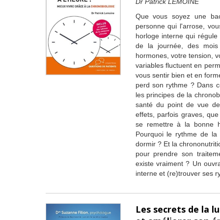
Dr Patrick LEMOINE
Que vous soyez une bac
personne qui l'arrose, vo
horloge interne qui régule 
de la journée, des mois
hormones, votre tension, vo
variables fluctuent en pe
vous sentir bien et en form
perd son rythme ? Dans ce
les principes de la chronobi
santé du point de vue de
effets, parfois graves, q
se remettre à la bonne 
Pourquoi le rythme de la
dormir ? Et la chrononutri
pour prendre son traitem
existe vraiment ? Un ouvr
interne et (re)trouver ses r
Les secrets de la l