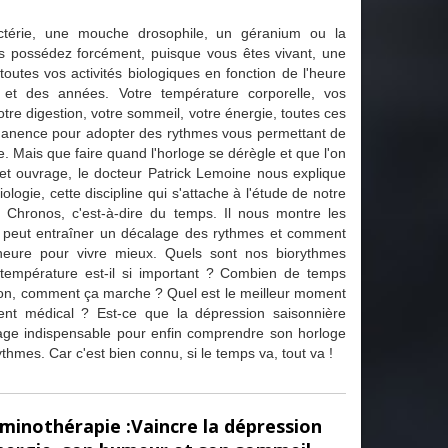
térie, une mouche drosophile, un géranium ou la
us possédez forcément, puisque vous êtes vivant, une
toutes vos activités biologiques en fonction de l'heure
 et des années. Votre température corporelle, vos
tre digestion, votre sommeil, votre énergie, toutes ces
rmanence pour adopter des rythmes vous permettant de
e. Mais que faire quand l'horloge se dérègle et que l'on
t ouvrage, le docteur Patrick Lemoine nous explique
ologie, cette discipline qui s'attache à l'étude de notre
 Chronos, c'est-à-dire du temps. Il nous montre les
ue peut entraîner un décalage des rythmes et comment
heure pour vivre mieux. Quels sont nos biorythmes
 température est-il si important ? Combien de temps
tion, comment ça marche ? Quel est le meilleur moment
ent médical ? Est-ce que la dépression saisonnière
age indispensable pour enfin comprendre son horloge
ythmes. Car c'est bien connu, si le temps va, tout va !
uminothérapie :Vaincre la dépression