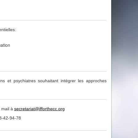
ntielles:
uation
s et psychiatres souhaitant intégrer les approches
r mail à
secretariat@ifforthecc.org
98-42-94-78