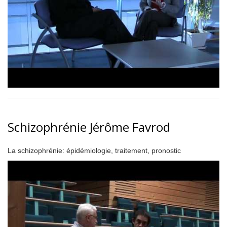
Schizophrénie Jérôme Favrod
La schizophrénie: épidémiologie, traitement, pronostic